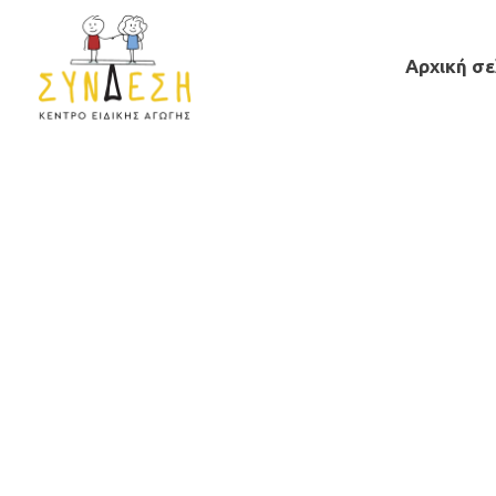
Αρχική σε
1a3ac3