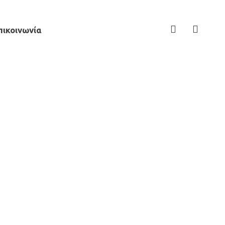
πικοινωνία
07c9c23e82