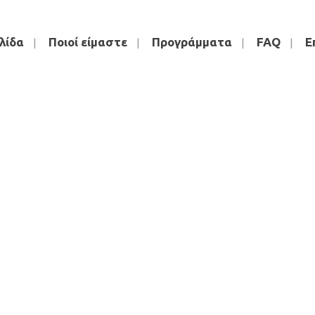
λίδα
Ποιοί είμαστε
Προγράμματα
FAQ
Ε
IMG-
81033b0d6a
V