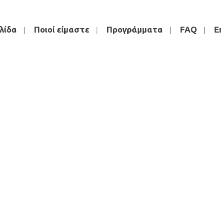
λίδα
Ποιοί είμαστε
Προγράμματα
FAQ
Ε
lego-top