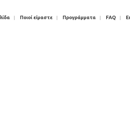
λίδα
Ποιοί είμαστε
Προγράμματα
FAQ
Ε
whoweare