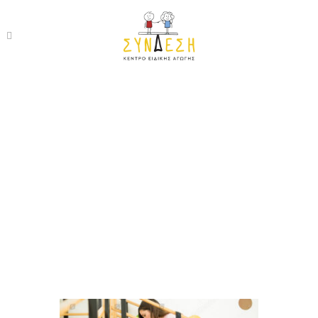
stock-photo-female-
therapist-helping-a-
baby-girl-climb-up-
the-steps-in-a-set-
of-stairs-in-a-
children-therapy-
681367768